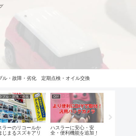
グ
ブル・故障・劣化
定期点検・オイル交換
期点検・オイル交換
車中泊
パーツ紹介
スラーの車検をポイ
ニトリの6折マットレス
バックカメ
ト還元のあるGSで受
は軽自動車、ハスラー
めの事前準