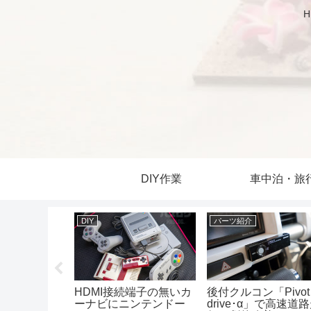
DIY作業
車中泊・旅
トラブル・故障・劣化
パーツ紹介
Pivot 3-
DIYヘッドライト磨きで
主に見た目の向上に
」で高速道路走
ハスラーが新車同様の
シガーソケット拡張