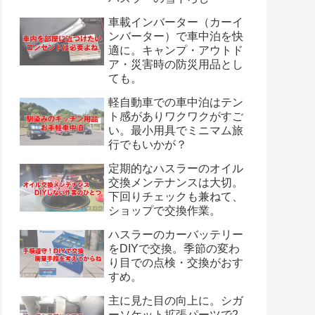
車載インバーター（カーイ
ンバーター）で車中泊を快
適に。キャンプ・アウトド
ア・災害時の防災用品とし
ても。
軽自動車での車中泊はテン
ト感がありワクワクがすご
い。最小用具でミニマム旅
行でもいかが？
定期的なハスラーのオイル
交換メンテナンスは大切。
下回りチェックも兼ねて、
ショップで交換作業。
ハスラーのカーバッテリー
をDIYで交換。季節の変わ
り目での点検・交換がおす
すめ。
主に見た目の向上に。シガ
ーソケット拡張パーツで2