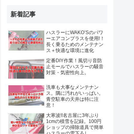
新着記事
ハスラーにWAKO’Sのパワ
ーエアコンプラスを使用!！
長く乗るためのメンテナン
ス＋快適な環境に進化
定番DIY作業！風切り音防
止モールでハスラーの騒音
対策・気密性向上。
洗車も大事なメンテナン
ス。隅に汚れがいっぱい。
青空駐車の天井は特に注
意！
大寒波!!名古屋に3年ぶり
1cmの積雪を記録。100円
ショップの掃除道具で簡単
ハスラーの雪下ろし