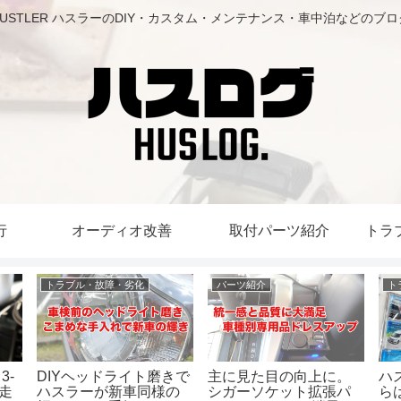
HUSTLER ハスラーのDIY・カスタム・メンテナンス・車中泊などのブロ
行
オーディオ改善
取付パーツ紹介
トラ
トラブル・故障・劣化
DIY
定
。
ハスラーのリコールか
ハスラーに安心・安
ハ
パ
らはじまるスズキアリ
全・便利機能を追加！
ン