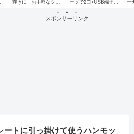
。7
ーナ店の温かく丁寧な
Amazonで購入した汎用
け
対応！
バックカメラをDIY取付
り
せ
したよ！
記
スポンサーリンク
！シートに引っ掛けて使うハンモッ