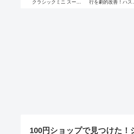
善！ハスラ
輝きに！お手軽なクレ
ーツで2口+USB端子
転時の疲れ
ンジング、おすすめで
年目のハスラー専用
減。
す
品、販売中にゲット
よ！
100円ショップで見つけた