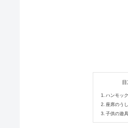
目
ハンモッ
座席のう
子供の遊