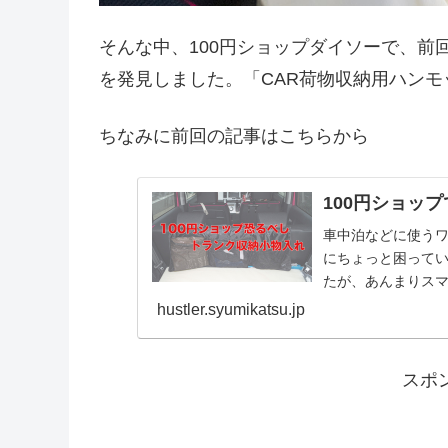
そんな中、100円ショップダイソーで、前
を発見しました。「CAR荷物収納用ハン
ちなみに前回の記事はこちらから
100円ショッ
車中泊などに使う
にちょっと困って
たが、あんまりス
こ・便利な商品を
hustler.syumikatsu.jp
スポ