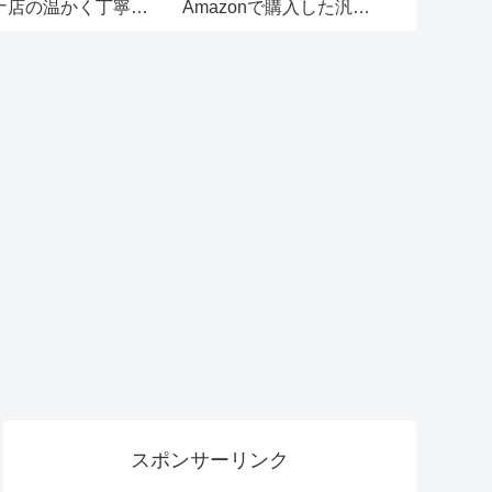
ました。特典たっぷ
の車中泊に好都合。寝
穴のあるハ
で便利・安価！【追
心地問題なし！リーズ
ドアハンド
あり】
ナブルで災害時にも活
用可。
スポンサーリンク