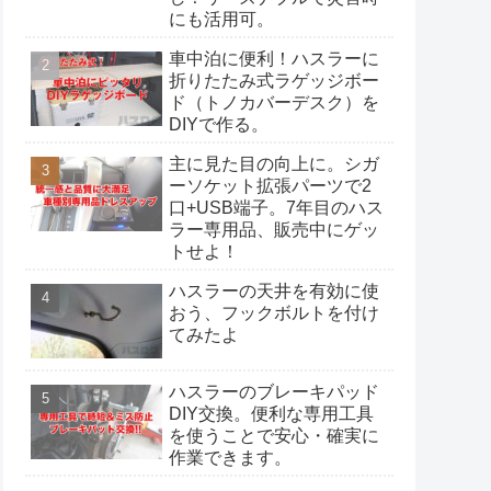
にも活用可。
車中泊に便利！ハスラーに
折りたたみ式ラゲッジボー
ド（トノカバーデスク）を
DIYで作る。
主に見た目の向上に。シガ
ーソケット拡張パーツで2
口+USB端子。7年目のハス
ラー専用品、販売中にゲッ
トせよ！
ハスラーの天井を有効に使
おう、フックボルトを付け
てみたよ
ハスラーのブレーキパッド
DIY交換。便利な専用工具
を使うことで安心・確実に
作業できます。