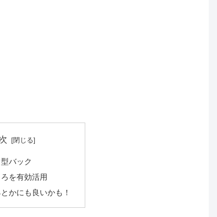
次
ク型バック
しろを有効活用
具とかにも良いかも！