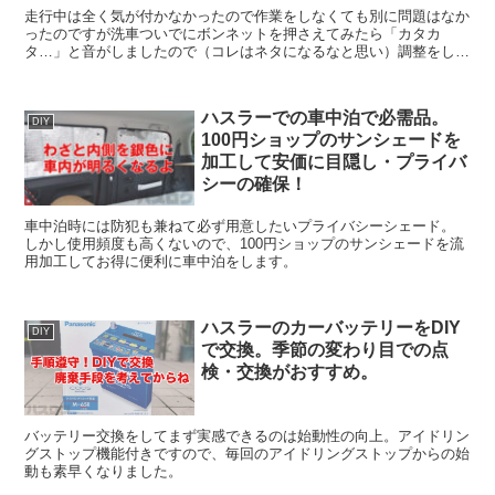
走行中は全く気が付かなかったので作業をしなくても別に問題はなか
ったのですが洗車ついでにボンネットを押さえてみたら「カタカ
タ…」と音がしましたので（コレはネタになるなと思い）調整をして
みました。・・・と言っても5秒で終わります（笑） ...
ハスラーでの車中泊で必需品。
DIY
100円ショップのサンシェードを
加工して安価に目隠し・プライバ
シーの確保！
車中泊時には防犯も兼ねて必ず用意したいプライバシーシェード。
しかし使用頻度も高くないので、100円ショップのサンシェードを流
用加工してお得に便利に車中泊をします。
ハスラーのカーバッテリーをDIY
DIY
で交換。季節の変わり目での点
検・交換がおすすめ。
バッテリー交換をしてまず実感できるのは始動性の向上。アイドリン
グストップ機能付きですので、毎回のアイドリングストップからの始
動も素早くなりました。