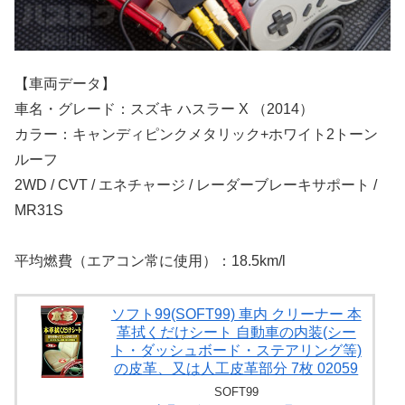
【車両データ】
車名・グレード：スズキ ハスラー X （2014）
カラー：キャンディピンクメタリック+ホワイト2トーン
ルーフ
2WD / CVT / エネチャージ / レーダーブレーキサポート /
MR31S
平均燃費（エアコン常に使用）：18.5km/l
ソフト99(SOFT99) 車内 クリーナー 本
革拭くだけシート 自動車の内装(シー
ト・ダッシュボード・ステアリング等)
の皮革、又は人工皮革部分 7枚 02059
SOFT99