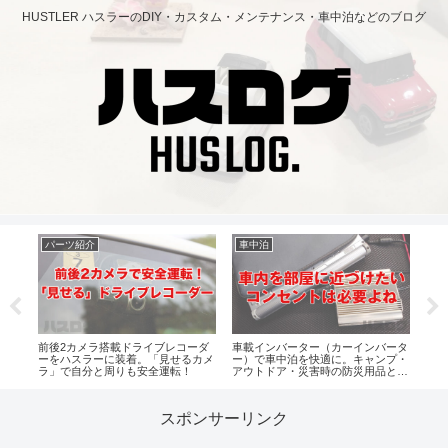
HUSTLER ハスラーのDIY・カスタム・メンテナンス・車中泊などのブログ
パーツ紹介
車中泊
パ
前後2カメラ搭載ドライブレコーダ
車載インバーター（カーインバータ
スペ
ハス
ーをハスラーに装着。「見せるカメ
ー）で車中泊を快適に。キャンプ・
た荷
ート
ラ」で自分と周りも安全運転！
アウトドア・災害時の防災用品とし
入・
ても。
スポンサーリンク