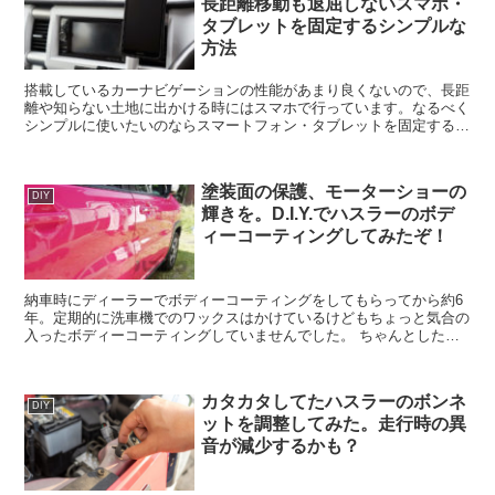
長距離移動も退屈しないスマホ・
タブレットを固定するシンプルな
方法
搭載しているカーナビゲーションの性能があまり良くないので、長距
離や知らない土地に出かける時にはスマホで行っています。なるべく
シンプルに使いたいのならスマートフォン・タブレットを固定するマ
グネット式のホルダーはいかがでしょうか？
塗装面の保護、モーターショーの
DIY
輝きを。D.I.Y.でハスラーのボデ
ィーコーティングしてみたぞ！
納車時にディーラーでボディーコーティングをしてもらってから約6
年。定期的に洗車機でのワックスはかけているけどもちょっと気合の
入ったボディーコーティングしていませんでした。 ちゃんとしたボ
ディーコーティングは費用もかかります。「それな...
カタカタしてたハスラーのボンネ
DIY
ットを調整してみた。走行時の異
音が減少するかも？