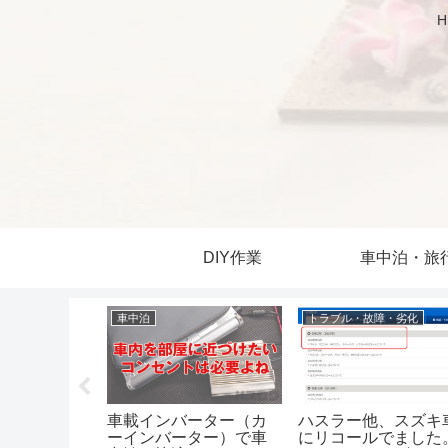
DIY作業
車中泊・旅
車中泊
トラブル・故障・劣化
ラ取付のた
車載インバーター（カ
ハスラー他、スズキ
備。カメラ
ーインバーター）で車
にリコールでました