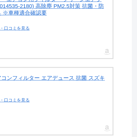
014535-2180) 高除塵 PM2.5対策 抗菌・防
臭 ※車種適合確認要
ー・口コミを見る
アコンフィルター エアデュース 抗菌 スズキ
ー・口コミを見る