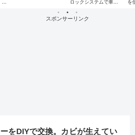
、
ロックシステムで車内
を
シ
侵入・急な飛び出しを
の
防ぐ！
な
スポンサーリンク
ーをDIYで交換。カビが生えてい