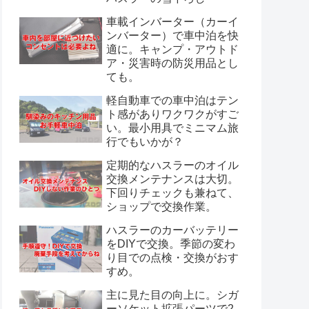
車載インバーター（カーイ
ンバーター）で車中泊を快
適に。キャンプ・アウトド
ア・災害時の防災用品とし
ても。
軽自動車での車中泊はテン
ト感がありワクワクがすご
い。最小用具でミニマム旅
行でもいかが？
定期的なハスラーのオイル
交換メンテナンスは大切。
下回りチェックも兼ねて、
ショップで交換作業。
ハスラーのカーバッテリー
をDIYで交換。季節の変わ
り目での点検・交換がおす
すめ。
主に見た目の向上に。シガ
ーソケット拡張パーツで2