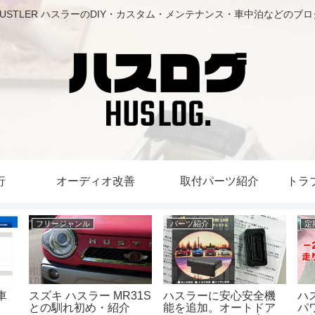
HUSTLER ハスラーのDIY・カスタム・メンテナンス・車中泊などのブロ
行
オーディオ改善
取付パーツ紹介
トラ
フリージャンル
パーツ紹介
定
車
スズキ ハスラー MR31S
ハスラーに安心安全機
ハ
。
との馴れ初め・紹介
能を追加。オートドア
パ