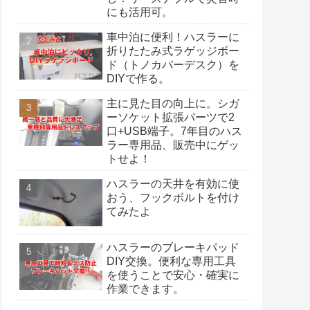
にも活用可。
車中泊に便利！ハスラーに
折りたたみ式ラゲッジボー
ド（トノカバーデスク）を
DIYで作る。
主に見た目の向上に。シガ
ーソケット拡張パーツで2
口+USB端子。7年目のハス
ラー専用品、販売中にゲッ
トせよ！
ハスラーの天井を有効に使
おう、フックボルトを付け
てみたよ
ハスラーのブレーキパッド
DIY交換。便利な専用工具
を使うことで安心・確実に
作業できます。