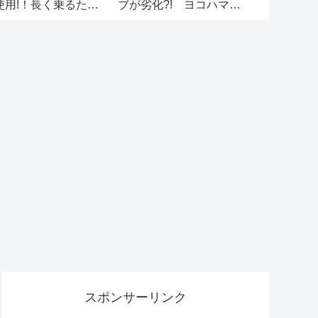
使用!！長く乗るため
ブが劣化?! ヨコハマタ
100円ショ
メンテナンス＋快適
イヤのBluEarth（ブルー
具で簡単ハ
環境に進化
アース）に交換！
下ろし
スポンサーリンク