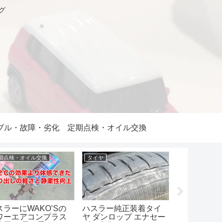
グ
ブル・故障・劣化
定期点検・オイル交換
期点検・オイル交換
タイヤ
DIY
スラーにWAKO’Sの
ハスラー純正装着タイ
大寒波!!名
ワーエアコンプラス
ヤ ダンロップ エナセー
り1cmの積