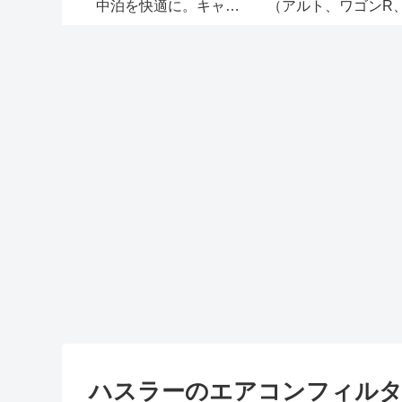
スラー純正
中泊を快適に。キャン
（アルト、ワゴンR
ルを購入！
プ・アウトドア・災害
MRワゴン、スペー
時の防災用品として
ア、ハスラー）
も。
ハスラーのエアコンフィルタ