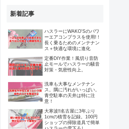
新着記事
ハスラーにWAKO’Sのパワ
ーエアコンプラスを使用!！
長く乗るためのメンテナン
ス＋快適な環境に進化
定番DIY作業！風切り音防
止モールでハスラーの騒音
対策・気密性向上。
洗車も大事なメンテナン
ス。隅に汚れがいっぱい。
青空駐車の天井は特に注
意！
大寒波!!名古屋に3年ぶり
1cmの積雪を記録。100円
ショップの掃除道具で簡単
ハスラーの雪下ろし