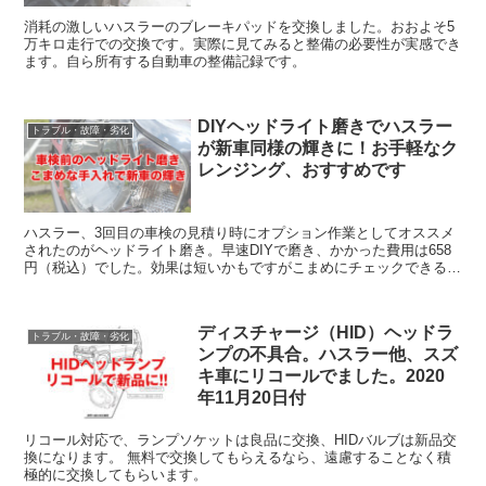
消耗の激しいハスラーのブレーキパッドを交換しました。おおよそ5
万キロ走行での交換です。実際に見てみると整備の必要性が実感でき
ます。自ら所有する自動車の整備記録です。
DIYヘッドライト磨きでハスラー
トラブル・故障・劣化
が新車同様の輝きに！お手軽なク
レンジング、おすすめです
ハスラー、3回目の車検の見積り時にオプション作業としてオススメ
されたのがヘッドライト磨き。早速DIYで磨き、かかった費用は658
円（税込）でした。効果は短いかもですがこまめにチェックできるか
らならオススメのDIY作業のひとつです。
ディスチャージ（HID）ヘッドラ
トラブル・故障・劣化
ンプの不具合。ハスラー他、スズ
キ車にリコールでました。2020
年11月20日付
リコール対応で、ランプソケットは良品に交換、HIDバルブは新品交
換になります。 無料で交換してもらえるなら、遠慮することなく積
極的に交換してもらいます。