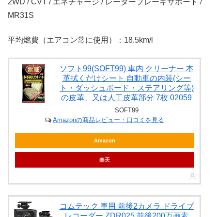
2WD / CVT / エネチャージ / レーダーブレーキサポート /
MR31S
平均燃費（エアコン常に使用）：18.5km/l
ソフト99(SOFT99) 車内 クリーナー 本
革拭くだけシート 自動車の内装(シー
ト・ダッシュボード・ステアリング等)
の皮革、又は人工皮革部分 7枚 02059
SOFT99
Amazonの商品レビュー・口コミを見る
Amazon
楽天
コムテック 車用 前後2カメラ ドライブ
レコーダー ZDR025 前後200万画素