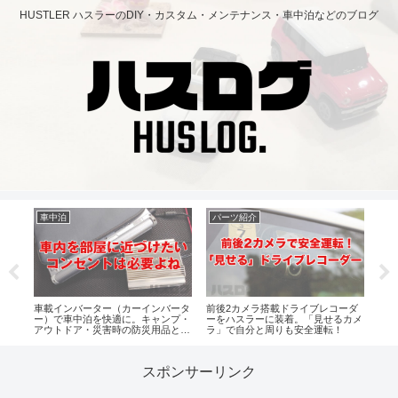
HUSTLER ハスラーのDIY・カスタム・メンテナンス・車中泊などのブログ
車中泊
パーツ紹介
パ
車載インバーター（カーインバータ
前後2カメラ搭載ドライブレコーダ
主に
の輝
ー）で車中泊を快適に。キャンプ・
ーをハスラーに装着。「見せるカメ
ト拡
ィー
アウトドア・災害時の防災用品とし
ラ」で自分と周りも安全運転！
目の
ても。
トせ
スポンサーリンク