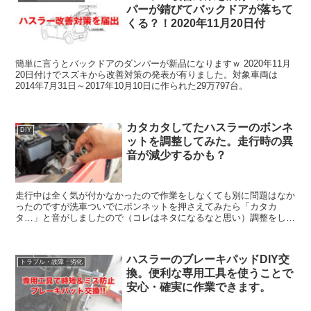
パーが錆びてバックドアが落ちて
くる？！2020年11月20日付
簡単に言うとバックドアのダンパーが新品になりますｗ 2020年11月
20日付けでスズキから改善対策の発表が有りました。対象車両は
2014年7月31日～2017年10月10日に作られた29万797台。
カタカタしてたハスラーのボンネ
DIY
ットを調整してみた。走行時の異
音が減少するかも？
走行中は全く気が付かなかったので作業をしなくても別に問題はなか
ったのですが洗車ついでにボンネットを押さえてみたら「カタカ
タ…」と音がしましたので（コレはネタになるなと思い）調整をして
みました。・・・と言っても5秒で終わります（笑） ...
ハスラーのブレーキパッドDIY交
トラブル・故障・劣化
換。便利な専用工具を使うことで
安心・確実に作業できます。